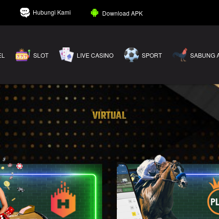
i
Hubungi Kami
Download APK
EL
SLOT
LIVE CASINO
SPORT
SABUNG 
VIRTUAL