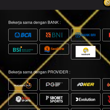
Bekerja sama dengan BANK :
Bekerja sama dengan PROVIDER :