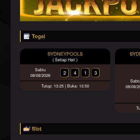
Togel
SYDNEYPOOLS
SYD
( Setiap Hari )
Sabtu
2
4
1
3
08/08/2026
Sabt
Tutup: 13:25 | Buka: 13:50
08/08/2
Tu
Slot