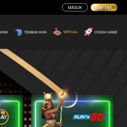
MASUK
DAFTAR
VIRTUAL
AYAM
TEMBAK IKAN
CRASH GAME