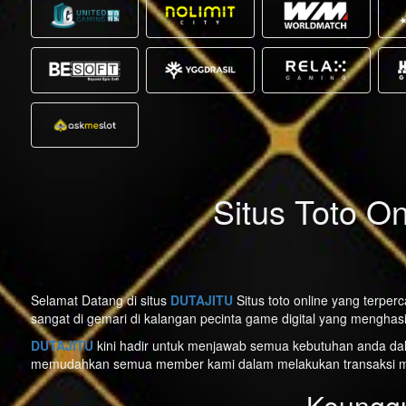
Situs Toto O
Selamat Datang di situs
DUTAJITU
Situs toto online yang terp
sangat di gemari di kalangan pecinta game digital yang mengha
DUTAJITU
kini hadir untuk menjawab semua kebutuhan anda dal
memudahkan semua member kami dalam melakukan transaksi m
Keunggu