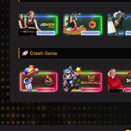
Crash Game