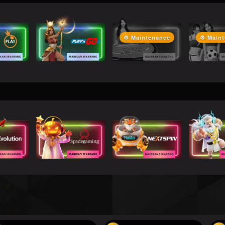
⚙ Maintenance
⚙ Main