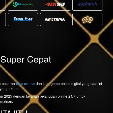
r Super Cepat
am pasaran
toto online
dan juga game online digital yang saat ini
yang akurat.
hun 2025 dengan layanan pelanggan online 24/7 untuk
rmainan.
DUTAJITU