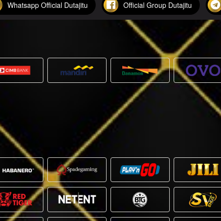
Whatsapp Official Dutajitu
Official Group Dutajitu