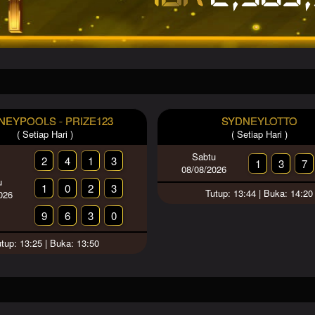
NEYPOOLS - PRIZE123
SYDNEYLOTTO
( Setiap Hari )
( Setiap Hari )
Sabtu
2
4
1
3
1
3
7
08/08/2026
u
1
0
2
3
Tutup: 13:44 | Buka: 14:20
026
9
6
3
0
tup: 13:25 | Buka: 13:50