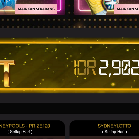
IDR
2,902
NEYPOOLS - PRIZE123
SYDNEYLOTTO
( Setiap Hari )
( Setiap Hari )