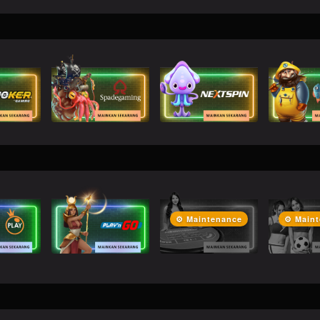
⚙ Maintenance
⚙ Main