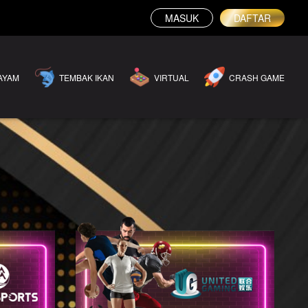
MASUK
DAFTAR
AYAM
TEMBAK IKAN
VIRTUAL
CRASH GAME