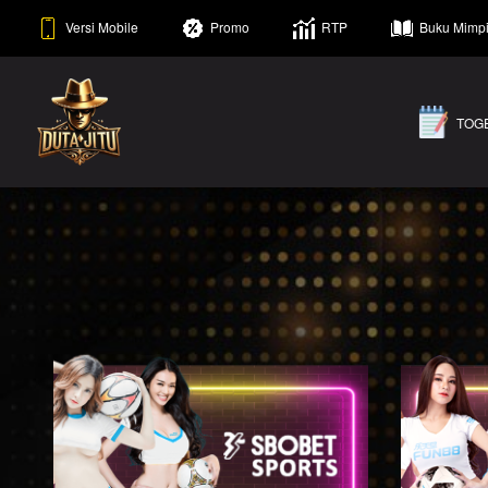
Versi Mobile
Promo
RTP
Buku Mimp
TOG