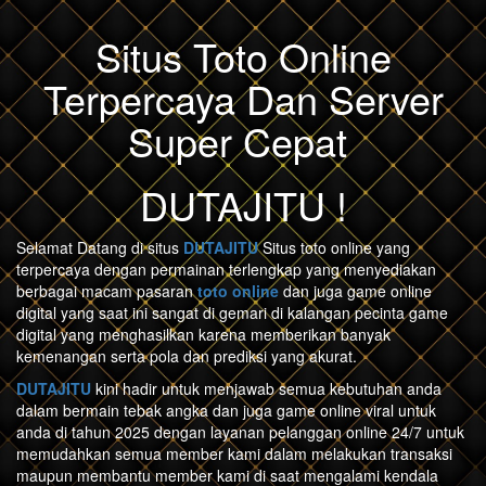
Situs Toto Online
Terpercaya Dan Server
Super Cepat
DUTAJITU !
Selamat Datang di situs
DUTAJITU
Situs toto online yang
terpercaya dengan permainan terlengkap yang menyediakan
berbagai macam pasaran
toto online
dan juga game online
digital yang saat ini sangat di gemari di kalangan pecinta game
digital yang menghasilkan karena memberikan banyak
kemenangan serta pola dan prediksi yang akurat.
DUTAJITU
kini hadir untuk menjawab semua kebutuhan anda
dalam bermain tebak angka dan juga game online viral untuk
anda di tahun 2025 dengan layanan pelanggan online 24/7 untuk
memudahkan semua member kami dalam melakukan transaksi
maupun membantu member kami di saat mengalami kendala