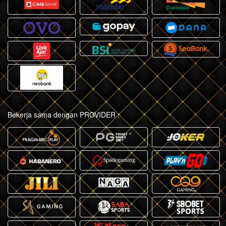
Bekerja sama dengan PROVIDER :