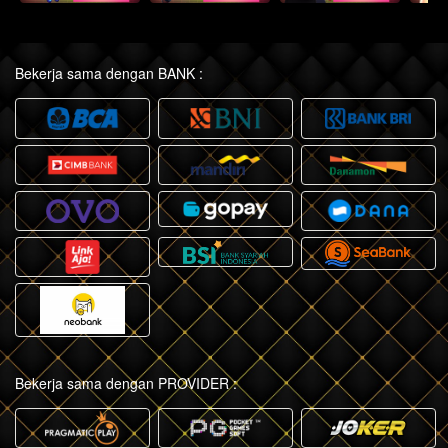
Bekerja sama dengan BANK :
Bekerja sama dengan PROVIDER :